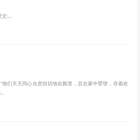
...
“他们天天同心合意恒切地在殿里，且在家中擘饼，存着欢
.