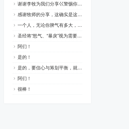
谢谢李牧为我们分享巜警惕你的怒气与戾气》！这是一篇好文！是提醒和警戒我们发生问题要控制自已的情绪。克制负面情绪。要快快听，慢慢说，因戾气不能成就神的义。怒气会导致罪恶和灵魂的亏损！因此，当我们心里烦躁时要安静沉淀，管控自己的情绪，管住口舌，不要让坏情绪掌控言语与行为。要以温和的言语回答问题！愿神帮助我们！
感谢牧师的分享，这确实是这个世代非常扎心且及时的信息。结合这两处经文，很深的触动到我……1. “快”与“慢”的智慧（雅1:19）：圣灵提醒我们要“快快的听”（倾听神的声音与他人的苦衷），“慢慢的说”（克制口舌），“慢慢的动怒”。因为人的怒气并不能成就神的义。很多时候，我们发怒不是因为“公义”，而是因为“自我”受到了冒犯。2. “柔和的舌头”是解药（箴15:1）：暴戾会点燃战火，唯有柔和能化解危机。面对这个充满挑唆和压力的环境，我们无法靠“忍”来消灭怒气，唯有靠着圣灵结出“节制”的果子——在情绪上头的那几秒里，转向神，把审判权交给祂。求主帮助我们，不把“发脾气”当作“真性情”，而是靠主做情绪的好管家。愿我们口中的言语、心里的意念，在祂面前蒙悦纳，也能成为身边人的祝福。阿们！????
一个人，无论你脾气有多大，戾气有多猛，并不表明你有多能，只能说你有多狂和无知与无德！
圣经将“怒气、“暴戾”视为需要克制的负面情感，提倡通过忍耐、宽恕和依靠神来管理怒气和戾气，从而避免因失控的愤怒带来罪恶和破坏。愿神帮助我们，管理好我们的情绪，去更好地荣神益人。阿们！
阿们！
是的！
是的，要信心与筹划平衡，就要住在主里面。靠主帮助我们两者得与平衡因此在主里面得与丰富！愿主纪念李牧师的辛劳！
阿们！
很棒！