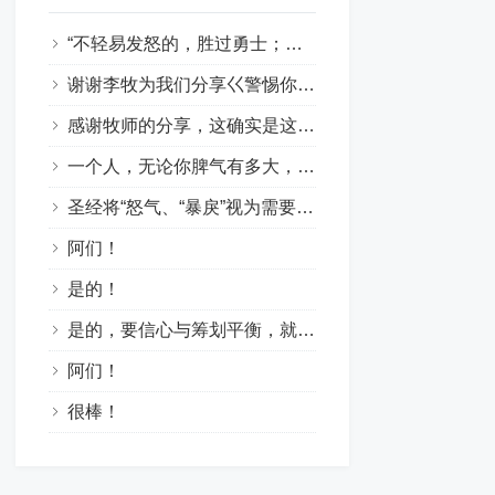
“不轻易发怒的，胜过勇士；治服己心的，强如取城”！感谢主的教导！阿们！
谢谢李牧为我们分享巜警惕你的怒气与戾气》！这是一篇好文！是提醒和警戒我们发生问题要控制自已的情绪。克制负面情绪。要快快听，慢慢说，因戾气不能成就神的义。怒气会导致罪恶和灵魂的亏损！因此，当我们心里烦躁时要安静沉淀，管控自己的情绪，管住口舌，不要让坏情绪掌控言语与行为。要以温和的言语回答问题！愿神帮助我们！
感谢牧师的分享，这确实是这个世代非常扎心且及时的信息。结合这两处经文，很深的触动到我……1. “快”与“慢”的智慧（雅1:19）：圣灵提醒我们要“快快的听”（倾听神的声音与他人的苦衷），“慢慢的说”（克制口舌），“慢慢的动怒”。因为人的怒气并不能成就神的义。很多时候，我们发怒不是因为“公义”，而是因为“自我”受到了冒犯。2. “柔和的舌头”是解药（箴15:1）：暴戾会点燃战火，唯有柔和能化解危机。面对这个充满挑唆和压力的环境，我们无法靠“忍”来消灭怒气，唯有靠着圣灵结出“节制”的果子——在情绪上头的那几秒里，转向神，把审判权交给祂。求主帮助我们，不把“发脾气”当作“真性情”，而是靠主做情绪的好管家。愿我们口中的言语、心里的意念，在祂面前蒙悦纳，也能成为身边人的祝福。阿们！????
一个人，无论你脾气有多大，戾气有多猛，并不表明你有多能，只能说你有多狂和无知与无德！
圣经将“怒气、“暴戾”视为需要克制的负面情感，提倡通过忍耐、宽恕和依靠神来管理怒气和戾气，从而避免因失控的愤怒带来罪恶和破坏。愿神帮助我们，管理好我们的情绪，去更好地荣神益人。阿们！
阿们！
是的！
是的，要信心与筹划平衡，就要住在主里面。靠主帮助我们两者得与平衡因此在主里面得与丰富！愿主纪念李牧师的辛劳！
阿们！
很棒！