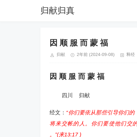
归献归真
因 顺 服 而 蒙 福
归献
2年前
(2024-09-08)
释经
因 顺 服 而 蒙 福
四川 归献
经文：
“你们要依从那些引导你们
将来交帐的人。你们要使他们交
。”(来13:17 )