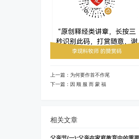
上一篇：
为何要作首不作尾
下一篇：
因 顺 服 而 蒙 福
相关文章
父亲节(一):父亲在家庭教育中的重