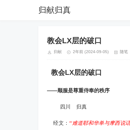
归献归真
教会LX层的破口
归献
2年前
(2024-09-05)
随笔
教会LX层的破口
——顺服是尊重侍奉的秩序
四川 归真
经文：
“‘难道耶和华单与摩西说