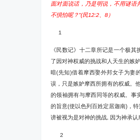
面对面说话，乃是明说，不用谜语
不惧怕呢？”(民12:2、8）
1
《民数记》十二章所记是一个极其
了因对神权威的挑战和人天生的嫉妒
暗(先知)借着摩西娶外邦女子为妻
误，只是嫉妒摩西所拥有的权威。他
的领袖拥有与摩西同等的权威。事
的旨意(使以色列百姓定居迦南)，
谤被视为是对神的挑战, 因为神承
2