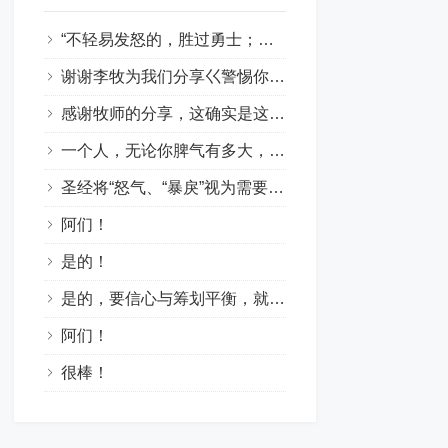
“不轻易发怒的，胜过勇士；治服己心的，强如取城”！感谢主的教导！阿们！
谢谢李牧为我们分享巜警惕你的怒气与戾气》！这是一篇好文！是提醒和警戒我们发生问题要控制自已的情绪。克制负面情绪。要快快听，慢慢说，因戾气不能成就神的义。怒气会导致罪恶和灵魂的亏损！因此，当我们心里烦躁时要安静沉淀，管控自己的情绪，管住口舌，不要让坏情绪掌控言语与行为。要以温和的言语回答问题！愿神帮助我们！
感谢牧师的分享，这确实是这个世代非常扎心且及时的信息。结合这两处经文，很深的触动到我……1. “快”与“慢”的智慧（雅1:19）：圣灵提醒我们要“快快的听”（倾听神的声音与他人的苦衷），“慢慢的说”（克制口舌），“慢慢的动怒”。因为人的怒气并不能成就神的义。很多时候，我们发怒不是因为“公义”，而是因为“自我”受到了冒犯。2. “柔和的舌头”是解药（箴15:1）：暴戾会点燃战火，唯有柔和能化解危机。面对这个充满挑唆和压力的环境，我们无法靠“忍”来消灭怒气，唯有靠着圣灵结出“节制”的果子——在情绪上头的那几秒里，转向神，把审判权交给祂。求主帮助我们，不把“发脾气”当作“真性情”，而是靠主做情绪的好管家。愿我们口中的言语、心里的意念，在祂面前蒙悦纳，也能成为身边人的祝福。阿们！????
一个人，无论你脾气有多大，戾气有多猛，并不表明你有多能，只能说你有多狂和无知与无德！
圣经将“怒气、“暴戾”视为需要克制的负面情感，提倡通过忍耐、宽恕和依靠神来管理怒气和戾气，从而避免因失控的愤怒带来罪恶和破坏。愿神帮助我们，管理好我们的情绪，去更好地荣神益人。阿们！
阿们！
是的！
是的，要信心与筹划平衡，就要住在主里面。靠主帮助我们两者得与平衡因此在主里面得与丰富！愿主纪念李牧师的辛劳！
阿们！
很棒！