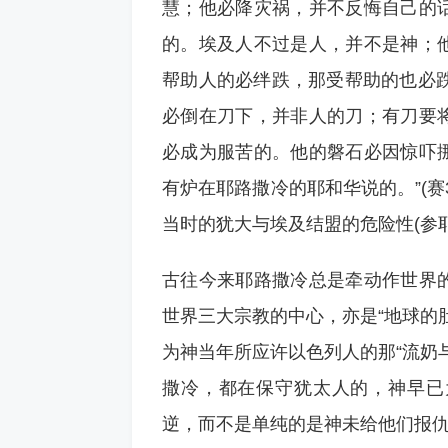
慧；他必降灾祸，并不反悔自己的
的。埃及人不过是人，并不是神；
帮助人的必绊跌，那受帮助的也必跌倒，
必倒在刀下，并非人的刀；有刀要
必成为服苦的。他的磐石必因惊吓
有炉在耶路撒冷的耶和华说的。”(赛3
当时的犹大与埃及结盟的危险性(参耶2
古往今来耶路撒冷总是牵动作世界
世界三大宗教的中心，亦是“地球的
为神当年所应许以色列人的那“流奶
撒冷，都在保守犹太人的，神早已
逆，而不是单纯的是神未给他们报