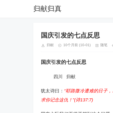
归献归真
国庆引发的七点反思
归献
10个月前
(10-01)
随笔
国庆引发的七点反思
四川 归献
犹太诗曰：
“耶路撒冷遭难的日子，
求你记念这仇！”(诗137:7)