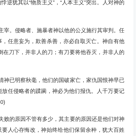
悖逆犹其以“物质主义”，“人本主义”突出。人对神的
主宰。侵略者、施暴者神以他的公义施行其审判。任
事，任意妄为，欺善杀善，亦必自取灭亡。神自有他
倒在刀下，并非人的刀；有刀要将他吞灭，并非人的
情神已明察秋毫，他们的国破家亡，家仇国恨神早已
能放任侵略者的蹂躏，神必为他们报仇。人千万要记
0)
失败的原因不管有多少，其主要的原因还是他们对神
只要人心存悔改，神始终给他们保留余种，犹大百姓