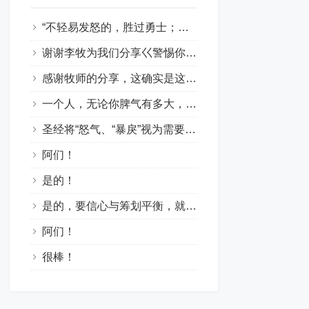
“不轻易发怒的，胜过勇士；治服己心的，强如取城”！感谢主的教导！阿们！
谢谢李牧为我们分享巜警惕你的怒气与戾气》！这是一篇好文！是提醒和警戒我们发生问题要控制自已的情绪。克制负面情绪。要快快听，慢慢说，因戾气不能成就神的义。怒气会导致罪恶和灵魂的亏损！因此，当我们心里烦躁时要安静沉淀，管控自己的情绪，管住口舌，不要让坏情绪掌控言语与行为。要以温和的言语回答问题！愿神帮助我们！
感谢牧师的分享，这确实是这个世代非常扎心且及时的信息。结合这两处经文，很深的触动到我……1. “快”与“慢”的智慧（雅1:19）：圣灵提醒我们要“快快的听”（倾听神的声音与他人的苦衷），“慢慢的说”（克制口舌），“慢慢的动怒”。因为人的怒气并不能成就神的义。很多时候，我们发怒不是因为“公义”，而是因为“自我”受到了冒犯。2. “柔和的舌头”是解药（箴15:1）：暴戾会点燃战火，唯有柔和能化解危机。面对这个充满挑唆和压力的环境，我们无法靠“忍”来消灭怒气，唯有靠着圣灵结出“节制”的果子——在情绪上头的那几秒里，转向神，把审判权交给祂。求主帮助我们，不把“发脾气”当作“真性情”，而是靠主做情绪的好管家。愿我们口中的言语、心里的意念，在祂面前蒙悦纳，也能成为身边人的祝福。阿们！????
一个人，无论你脾气有多大，戾气有多猛，并不表明你有多能，只能说你有多狂和无知与无德！
圣经将“怒气、“暴戾”视为需要克制的负面情感，提倡通过忍耐、宽恕和依靠神来管理怒气和戾气，从而避免因失控的愤怒带来罪恶和破坏。愿神帮助我们，管理好我们的情绪，去更好地荣神益人。阿们！
阿们！
是的！
是的，要信心与筹划平衡，就要住在主里面。靠主帮助我们两者得与平衡因此在主里面得与丰富！愿主纪念李牧师的辛劳！
阿们！
很棒！