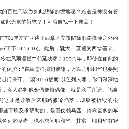
大的百姓何以致如此悲惨的境地呢？难道是神没有管
出如此无奈的祈求？！可否自找一下原因！
元前701年左右亚述王西拿基立攻陷除耶路撒冷之外的
去(王下18:13-16)。此后，犹大一直遭受西拿基立、
冷在风雨漂摇中苟延残喘了100余年，即使在如此的
的保护：“雀鸟怎样搧翅覆雏，万军之耶和华也要照
门保守。”(赛31:5)然而“以色列人哪，你们深深地
日，各人必将他金偶像银偶像，就是亲手所造、陷自
6-7)这才是导致后来耶路撒冷陷落，城墙被拆毁的根
那些下埃及求帮助的，是因仗赖马匹，倚靠甚多的车
以色列的圣者，也不求问耶和华。其实，耶和华有智