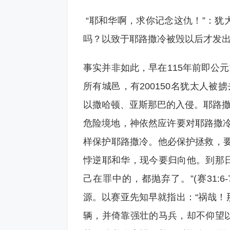
“耶和华啊，求你记念这仇！”：犹
吗？以致于耶路撒冷被毁以后才发
事实并非如此，早在115年前即公
所有城邑，有200150名犹太人被掳
以撒哈顿、亚斯那巴的入侵。耶路撒
危险境地，神依然应许要对耶路撒冷
样保护耶路撒冷。他必保护拯救，要越
悖逆耶和华，现今要归向他。到那
己在罪中的，都抛弃了。”(赛31:
源。以赛亚先知早就指出：“祸哉！
辆，并倚靠强壮的马兵，却不仰望