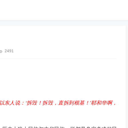
2491
以东人说：‘拆毁！拆毁，直拆到根基！’耶和华啊，