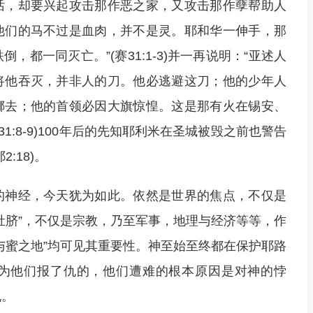
话，却要兴起攻击那作恶之家，又攻击那作孽帮助人
他们的马不过是血肉，并不是灵。耶和华一伸手，那
都一同灭亡。”(赛31:1-3)并一再说明：“亚述人
将他吞灭，并非人的刀。他必逃避这刀；他的少年人
挪去；他的首领必因大旗惊惶。这是那有火在锡安、
1:8-9)100年后的先知耶利米在圣城被毁之前也警告
:18)。
的神经，今天犹为如此。依然是世界的焦点，不仅是
肚脐”，不仅是宗教，乃至军事，地理与经济等等，作
与蜜之地”均可见其重要性。神至始至终都在保护耶路
为他们报了仇的，他们遭难的根本原因是对神的悖
仇。